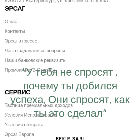
620073 г Екатеринбург, ул. Крестинского, д 63А
ЭРСАГ
О нас
Контакты
Эрсаг в прессе
Часто задаваемые вопросы
Наши банковские реквизиты
“У тебя не спросят ,
Промоакции В Странах
почему ты добился
СЕРВИС
успеха, Они спросят, как
Таблица премиальных доходов
ты это сделал“
Условия Использования
Условия возврата
Эрсаг Европа
BEKIR SARI