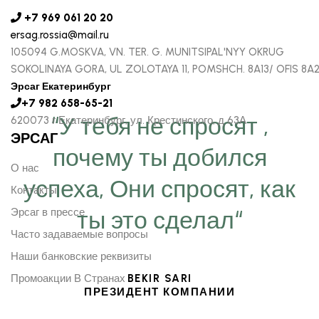
+7 969 061 20 20
ersag.rossia@mail.ru
105094 G.MOSKVA, VN. TER. G. MUNITSIPAL'NYY OKRUG
SOKOLINAYA GORA, UL ZOLOTAYA 11, POMSHCH. 8A13/ OFIS 8A
Эрсаг Екатеринбург
+7 982 658-65-21
“У тебя не спросят ,
620073 г Екатеринбург, ул. Крестинского, д 63А
ЭРСАГ
почему ты добился
О нас
успеха, Они спросят, как
Контакты
Эрсаг в прессе
ты это сделал“
Часто задаваемые вопросы
Наши банковские реквизиты
Промоакции В Странах
BEKIR SARI
ПРЕЗИДЕНТ КОМПАНИИ