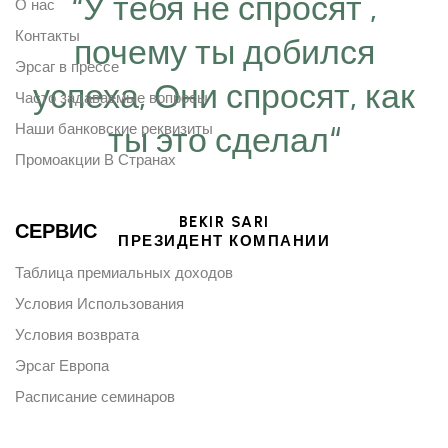
“У тебя не спросят ,
О нас
Контакты
почему ты добился
Эрсаг в прессе
успеха, Они спросят, как
Часто задаваемые вопросы
Наши банковские реквизиты
ты это сделал“
Промоакции В Странах
BEKIR SARI
СЕРВИС
ПРЕЗИДЕНТ КОМПАНИИ
Таблица премиальных доходов
Условия Использования
Условия возврата
Эрсаг Европа
Расписание семинаров