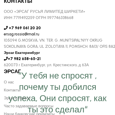
КОНТАКТЫ
ООО «ЭРСАГ РУСЬЯ ЛИМИТЕД ШИРКЕТИ»
ИНН 7719492259 ОГРН 1197746338668
+7 969 061 20 20
ersag.rossia@mail.ru
105094 G.MOSKVA, VN. TER. G. MUNITSIPAL'NYY OKRUG
SOKOLINAYA GORA, UL ZOLOTAYA 11, POMSHCH. 8A13/ OFIS 8A
Эрсаг Екатеринбург
+7 982 658-65-21
620073 г Екатеринбург, ул. Крестинского, д 63А
ЭРСАГ
“У тебя не спросят ,
О нас
почему ты добился
Контакты
успеха, Они спросят, как
Эрсаг в прессе
Часто задаваемые вопросы
ты это сделал“
Наши банковские реквизиты