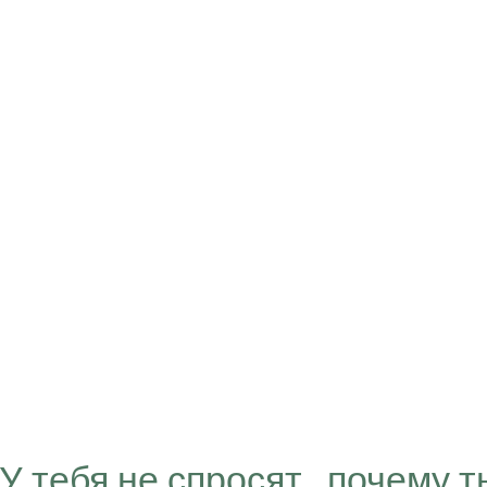
“У тебя не спросят , почему т