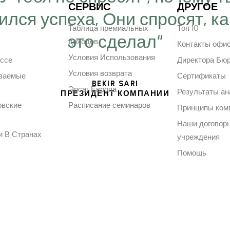
СЕРВИС
ДРУГОЕ
ился успеха, Они спросят, ка
Таблица премиальных
Топ 10
это сделал“
доходов
Контакты офи
Условия Использования
ессе
Директора Бю
Условия возврата
аваемые
Сертификаты
BEKIR SARI
Эрсаг Европа
Результаты ан
ПРЕЗИДЕНТ КОМПАНИИ
овские
Расписание семинаров
Принципы ком
Наши договор
и В Странах
учреждения
Помощь