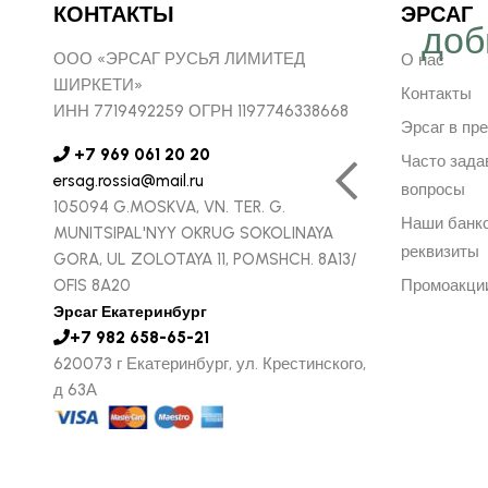
КОНТАКТЫ
ЭРСАГ
ергичнее, передавая
доб
ООО «ЭРСАГ РУСЬЯ ЛИМИТЕД
О нас
безграничную веру в
ШИРКЕТИ»
Контакты
ИНН 7719492259 ОГРН 1197746338668
ую компанию Эрсаг"
Эрсаг в пр
+7 969 061 20 20
Часто зад
ersag.rossia@mail.ru
вопросы
105094 G.MOSKVA, VN. TER. G.
ОЛЬФ ПЕЧЕНИЦЫН
Наши банк
MUNITSIPAL'NYY OKRUG SOKOLINAYA
ЬНЫЙ ДИРЕКТОР РОССИИ
реквизиты
GORA, UL ZOLOTAYA 11, POMSHCH. 8A13/
OFIS 8A20
Промоакци
Эрсаг Екатеринбург
+7 982 658-65-21
620073 г Екатеринбург, ул. Крестинского,
д 63А