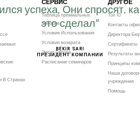
СЕРВИС
ДРУГОЕ
ился успеха, Они спросят, ка
Таблица премиальных
Топ 10
это сделал“
доходов
Контакты офи
Условия Использования
ессе
Директора Бю
Условия возврата
аваемые
Сертификаты
BEKIR SARI
Эрсаг Европа
Результаты ан
ПРЕЗИДЕНТ КОМПАНИИ
овские
Расписание семинаров
Принципы ком
Наши договор
и В Странах
учреждения
Помощь