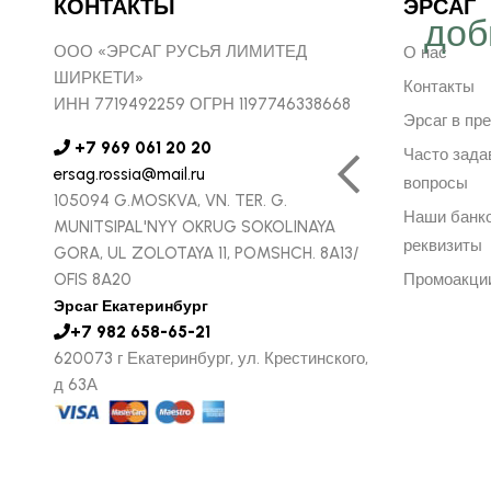
КОНТАКТЫ
ЭРСАГ
ергичнее, передавая
доб
ООО «ЭРСАГ РУСЬЯ ЛИМИТЕД
О нас
безграничную веру в
ШИРКЕТИ»
Контакты
ИНН 7719492259 ОГРН 1197746338668
ую компанию Эрсаг"
Эрсаг в пр
+7 969 061 20 20
Часто зад
ersag.rossia@mail.ru
вопросы
105094 G.MOSKVA, VN. TER. G.
ОЛЬФ ПЕЧЕНИЦЫН
Наши банк
MUNITSIPAL'NYY OKRUG SOKOLINAYA
ЬНЫЙ ДИРЕКТОР РОССИИ
реквизиты
GORA, UL ZOLOTAYA 11, POMSHCH. 8A13/
OFIS 8A20
Промоакци
Эрсаг Екатеринбург
+7 982 658-65-21
620073 г Екатеринбург, ул. Крестинского,
д 63А