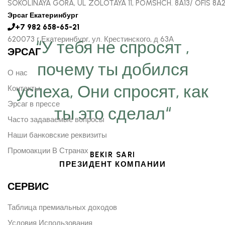
SOKOLINAYA GORA, UL ZOLOTAYA 11, POMSHCH. 8A13/ OFIS 8A
Эрсаг Екатеринбург
+7 982 658-65-21
620073 г Екатеринбург, ул. Крестинского, д 63А
“У тебя не спросят ,
ЭРСАГ
почему ты добился
О нас
успеха, Они спросят, как
Контакты
Эрсаг в прессе
ты это сделал“
Часто задаваемые вопросы
Наши банковские реквизиты
Промоакции В Странах
BEKIR SARI
ПРЕЗИДЕНТ КОМПАНИИ
СЕРВИС
Таблица премиальных доходов
Условия Использования