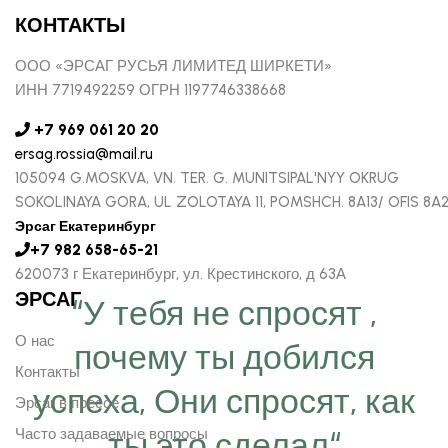
КОНТАКТЫ
ООО «ЭРСАГ РУСЬЯ ЛИМИТЕД ШИРКЕТИ»
ИНН 7719492259 ОГРН 1197746338668
+7 969 061 20 20
ersag.rossia@mail.ru
105094 G.MOSKVA, VN. TER. G. MUNITSIPAL'NYY OKRUG
SOKOLINAYA GORA, UL ZOLOTAYA 11, POMSHCH. 8A13/ OFIS 8A
Эрсаг Екатеринбург
+7 982 658-65-21
620073 г Екатеринбург, ул. Крестинского, д 63А
ЭРСАГ
“У тебя не спросят ,
О нас
почему ты добился
Контакты
успеха, Они спросят, как
Эрсаг в прессе
Часто задаваемые вопросы
ты это сделал“