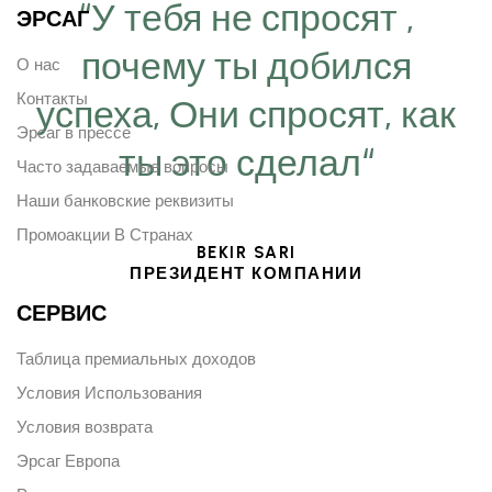
“У тебя не спросят ,
ЭРСАГ
почему ты добился
О нас
Контакты
успеха, Они спросят, как
Эрсаг в прессе
ты это сделал“
Часто задаваемые вопросы
Наши банковские реквизиты
Промоакции В Странах
BEKIR SARI
ПРЕЗИДЕНТ КОМПАНИИ
СЕРВИС
Таблица премиальных доходов
Условия Использования
Условия возврата
Эрсаг Европа