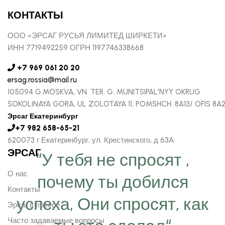
КОНТАКТЫ
ООО «ЭРСАГ РУСЬЯ ЛИМИТЕД ШИРКЕТИ»
ИНН 7719492259 ОГРН 1197746338668
+7 969 061 20 20
ersag.rossia@mail.ru
105094 G.MOSKVA, VN. TER. G. MUNITSIPAL'NYY OKRUG
SOKOLINAYA GORA, UL ZOLOTAYA 11, POMSHCH. 8A13/ OFIS 8A
Эрсаг Екатеринбург
+7 982 658-65-21
620073 г Екатеринбург, ул. Крестинского, д 63А
ЭРСАГ
“У тебя не спросят ,
О нас
почему ты добился
Контакты
успеха, Они спросят, как
Эрсаг в прессе
Часто задаваемые вопросы