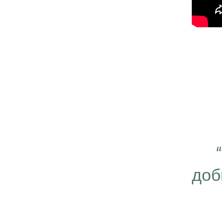
 важно работать ещё
ергичнее, передавая
доб
безграничную веру в
ую компанию Эрсаг"