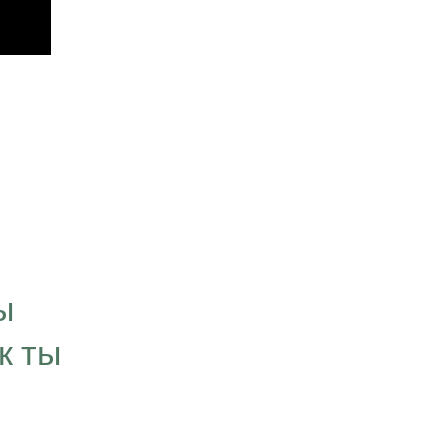
“Цель, которую мы
визуализируем в свое
ы
временем превращае
к ты
нашей личности. Мы 
что связано с нашей 